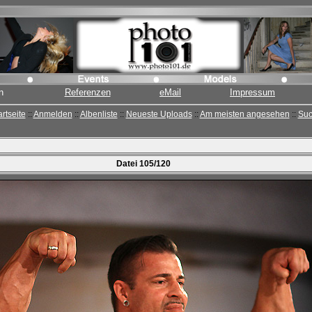
n
Referenzen
eMail
Impressum
artseite
::
Anmelden
::
Albenliste
::
Neueste Uploads
::
Am meisten angesehen
::
Su
Datei 105/120