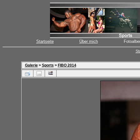
Startseite
Über mich
Fotoalbe
St
Galerie
>
Sports
>
FIBO 2014